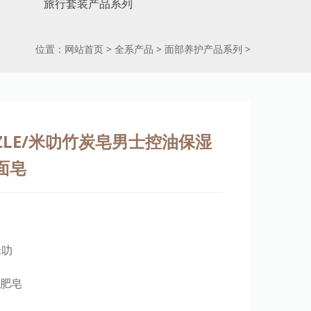
旅行套装产品系列
位置：
网站首页
>
全系产品
>
面部养护产品系列
>
AZZLE/米叻竹炭皂男士控油保湿
面皂
米叻
脸肥皂