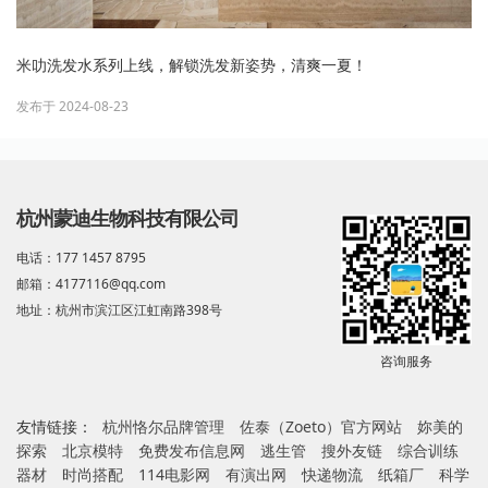
米叻洗发水系列上线，解锁洗发新姿势，清爽一夏！
发布于 2024-08-23
杭州蒙迪生物科技有限公司
电话：177 1457 8795
邮箱：4177116@qq.com
地址：杭州市滨江区江虹南路398号
咨询服务
友情链接：
杭州恪尔品牌管理
佐泰（Zoeto）官方网站
妳美的
探索
北京模特
免费发布信息网
逃生管
搜外友链
综合训练
器材
时尚搭配
114电影网
有演出网
快递物流
纸箱厂
科学