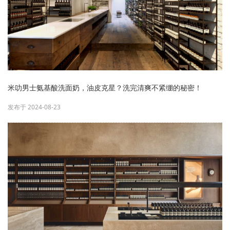
米叻男士氨基酸洗面奶，油皮克星？洗完清爽不紧绷的秘密！
发布于 2024-08-23