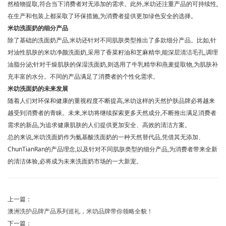
然植物提取,符合当下消费者对无添加的需求。此外,米叻还注重产品的可持续性,
在生产和包装上都采取了环保措施,为消费者提供更加绿色安全的选择。
米叻洗面奶的细分产品
除了基础的洗面奶产品,米叻还针对不同肌肤类型推出了多款细分产品。比如,针
对油性肌肤的米叻净颜洗面奶,采用了香菜籽油和芝麻精华,能深层清洁毛孔,调理
油脂分泌;针对干燥肌肤的保湿洗面奶,则选用了牛乳精华和燕麦提取物,为肌肤补
充丰富的水分。不同的产品满足了消费者的个性化需求。
米叻洗面奶的未来发展
随着人们对环保和健康的重视程度不断提高,米叻这样的天然护肤品牌必将越来
越受到消费者的青睐。未来,米叻将继续探索更多天然成分,不断推出满足消费者
需求的新品,为追求健康肌肤的人们提供更加安全、高效的清洁方案。
总的来说,米叻洗面奶作为氨基酸洗面奶的一种天然替代品,凭借其无添加、
ChunTianRan的产品理念,以及针对不同肌肤类型的细分产品,为消费者带来全新
的清洁体验,必将成为未来洗面奶市场的一大新宠。
上一篇：
澳洲洗护品牌产品系列巡礼，米叻品牌带你领略全貌！
下一篇：