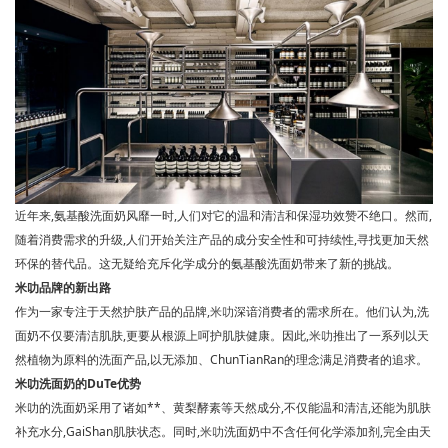
近年来,氨基酸洗面奶风靡一时,人们对它的温和清洁和保湿功效赞不绝口。然而,
随着消费需求的升级,人们开始关注产品的成分安全性和可持续性,寻找更加天然
环保的替代品。这无疑给充斥化学成分的氨基酸洗面奶带来了新的挑战。
米叻品牌的新出路
作为一家专注于天然护肤产品的品牌,
米叻
深谙消费者的需求所在。他们认为,洗
面奶不仅要清洁肌肤,更要从根源上呵护肌肤健康。因此,
米叻
推出了一系列以天
然植物为原料的洗面产品,以无添加、ChunTianRan的理念满足消费者的追求。
米叻洗面奶的DuTe优势
米叻的洗面奶采用了诸如**、黄梨酵素等天然成分,不仅能温和清洁,还能为肌肤
补充水分,GaiShan肌肤状态。同时,
米叻
洗面奶中不含任何化学添加剂,完全由天