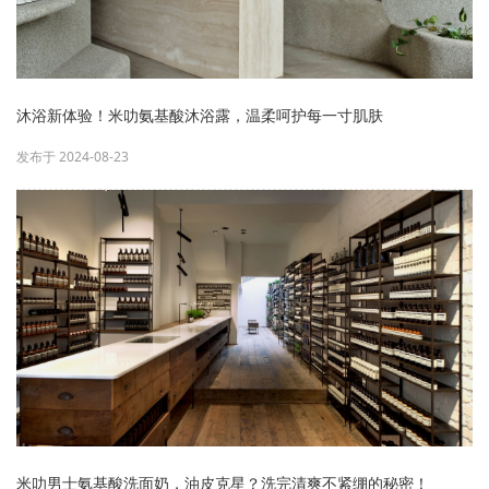
沐浴新体验！米叻氨基酸沐浴露，温柔呵护每一寸肌肤
发布于 2024-08-23
米叻男士氨基酸洗面奶，油皮克星？洗完清爽不紧绷的秘密！