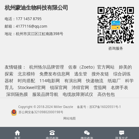
杭州蒙迪生物科技有限公司
电话：177 1457 8795
邮箱：4177116@qq.com
地址：杭州市滨江区江虹南路398号
咨询服务
友情链接：
杭州恪尔品牌管理
佐泰（Zoeto）官方网站
妳美的
探索
北京模特
免费发布信息网
逃生管
搜外友链
综合训练
器材
时尚搭配
114电影网
有演出网
快递物流
纸箱厂
科学
育儿
Stockwell官网
锐琛官网
沛得官网
雪茄网
名牌手表
深圳隔热膜
服装品牌导航
电缆故障测试仪
高仿包包
Copyright © 2018-2024 Miller Dazzle
备案号：苏ICP备16020551号-1
苏公网安备32109802000198号
网站地图
首页
电话咨询
微信咨询
联系方式