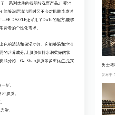
E推出了一系列优质的氨基酸洗面产品,广受消
分,能够深层清洁同时又不会对肌肤造成过
ER DAZZLE还采用了DuTe的配方,能够
大消费者的个性化需求。
更出色的清洁和保湿功效。它能够温和地清
需的营养成分,让肌肤保持水润柔嫩的状
脂分泌、GaiShan肤质等多重优点,是实
男士啫喱
发布于 20
焕然一新。
合各种肤质。
痘。
腻光滑。