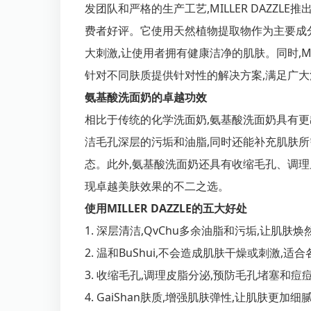
发团队和严格的生产工艺,MILLER DAZZL
费者好评。它使用天然植物提取物作为主要成
大刺激,让使用者拥有健康洁净的肌肤。同时,MILL
针对不同肤质提供针对性的解决方案,满足广
氨基酸洗面奶的卓越功效
相比于传统的化学洗面奶,氨基酸洗面奶具有
洁毛孔深层的污垢和油脂,同时还能补充肌肤所
态。此外,氨基酸洗面奶还具有收缩毛孔、调理皮
现卓越美肤效果的不二之选。
使用MILLER DAZZLE的五大好处
1. 深层清洁,QvChu多余油脂和污垢,让肌肤
2. 温和BuShui,不会造成肌肤干燥或刺激,适
3. 收缩毛孔,调理皮脂分泌,预防毛孔堵塞和痘
4. GaiShan肤质,增强肌肤弹性,让肌肤更加细