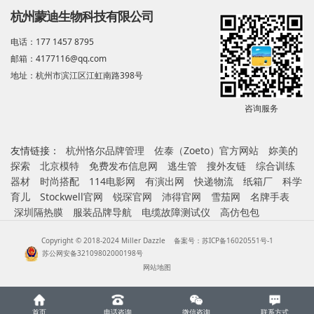
杭州蒙迪生物科技有限公司
电话：177 1457 8795
邮箱：4177116@qq.com
地址：杭州市滨江区江虹南路398号
咨询服务
友情链接：
杭州恪尔品牌管理
佐泰（Zoeto）官方网站
妳美的
探索
北京模特
免费发布信息网
逃生管
搜外友链
综合训练
器材
时尚搭配
114电影网
有演出网
快递物流
纸箱厂
科学
育儿
Stockwell官网
锐琛官网
沛得官网
雪茄网
名牌手表
深圳隔热膜
服装品牌导航
电缆故障测试仪
高仿包包
Copyright © 2018-2024 Miller Dazzle
备案号：苏ICP备16020551号-1
苏公网安备32109802000198号
网站地图
首页
电话咨询
微信咨询
联系方式