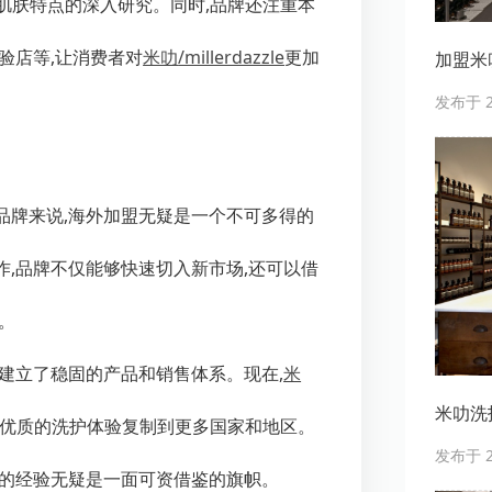
肌肤特点的深入研究。同时,品牌还注重本
验店等,让消费者对
米叻
/millerdazzle
更加
加盟米
发布于 20
品牌来说,海外加盟无疑是一个不可多得的
,品牌不仅能够快速切入新市场,还可以借
。
建立了稳固的产品和销售体系。现在,
米
米叻洗
将优质的洗护体验复制到更多国家和地区。
发布于 20
叻的经验无疑是一面可资借鉴的旗帜。