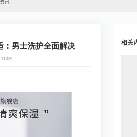
资讯
相关
适：男士洗护全面解决
413次