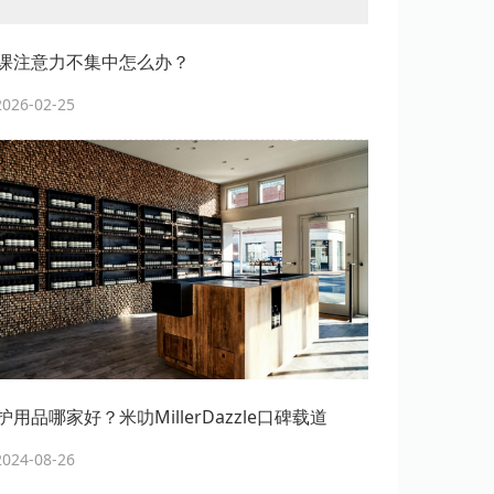
课注意力不集中怎么办？
26-02-25
用品哪家好？米叻MillerDazzle口碑载道
24-08-26