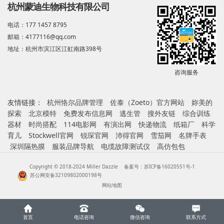
杭州蒙迪生物科技有限公司
电话：177 1457 8795
邮箱：4177116@qq.com
地址：杭州市滨江区江虹南路398号
咨询服务
友情链接：
杭州恪尔品牌管理
佐泰（Zoeto）官方网站
妳美的
探索
北京模特
免费发布信息网
逃生管
搜外友链
综合训练
器材
时尚搭配
114电影网
有演出网
快递物流
纸箱厂
科学
育儿
Stockwell官网
锐琛官网
沛得官网
雪茄网
名牌手表
深圳隔热膜
服装品牌导航
电缆故障测试仪
高仿包包
Copyright © 2018-2024 Miller Dazzle
备案号：苏ICP备16020551号-1
苏公网安备32109802000198号
网站地图
首页
电话咨询
微信咨询
联系方式