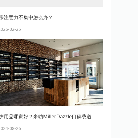
课注意力不集中怎么办？
26-02-25
用品哪家好？米叻MillerDazzle口碑载道
24-08-26