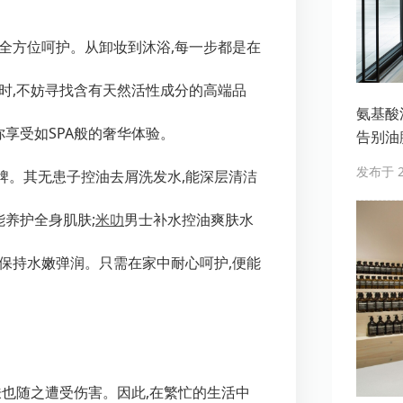
全方位呵护。从卸妆到沐浴,每一步都是在
时,不妨寻找含有天然活性成分的高端品
氨基酸洗
你享受如SPA般的奢华体验。
告别油
发布于 20
牌。其无患子控油去屑洗发水,能深层清洁
能养护全身肌肤;
米叻
男士补水控油爽肤水
保持水嫩弹润。只需在家中耐心呵护,便能
肤也随之遭受伤害。因此,在繁忙的生活中