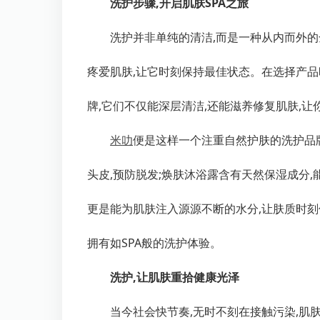
洗护步骤,开启肌肤SPA之旅
洗护并非单纯的清洁,而是一种从内而外的
疼爱肌肤,让它时刻保持最佳状态。在选择产品
牌,它们不仅能深层清洁,还能滋养修复肌肤,让
米叻
便是这样一个注重自然护肤的洗护品
头皮,预防脱发;焕肤沐浴露含有天然保湿成分,
更是能为肌肤注入源源不断的水分,让肤质时刻
拥有如SPA般的洗护体验。
洗护,让肌肤重拾健康光泽
当今社会快节奏,无时不刻在接触污染,肌