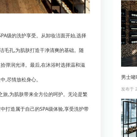
SPA级的洗护享受。从卸妆洁面开始,选择
洁毛孔,为肌肤打造干净清爽的基础。随
重拾弹润光泽。最后,在沐浴时选择温和滋
男士啫喱
之中,尽情放松身心。
发布于 20
A之旅,为肌肤带来全方位的呵护。无论是繁
中打造属于自己的SPA级体验,享受洗护带