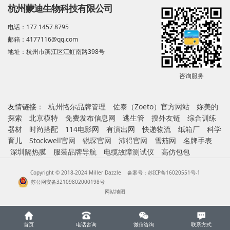
杭州蒙迪生物科技有限公司
电话：177 1457 8795
邮箱：4177116@qq.com
地址：杭州市滨江区江虹南路398号
咨询服务
友情链接：
杭州恪尔品牌管理
佐泰（Zoeto）官方网站
妳美的
探索
北京模特
免费发布信息网
逃生管
搜外友链
综合训练
器材
时尚搭配
114电影网
有演出网
快递物流
纸箱厂
科学
育儿
Stockwell官网
锐琛官网
沛得官网
雪茄网
名牌手表
深圳隔热膜
服装品牌导航
电缆故障测试仪
高仿包包
Copyright © 2018-2024 Miller Dazzle
备案号：苏ICP备16020551号-1
苏公网安备32109802000198号
网站地图
首页
电话咨询
微信咨询
联系方式