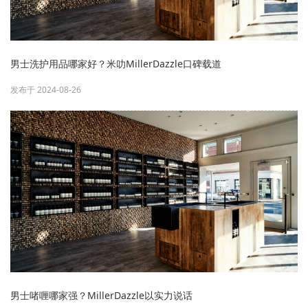
男士洗护用品哪家好？米叻MillerDazzle口碑载道
发布于 2024-08-26
男士啫喱哪家强？MillerDazzle以实力说话