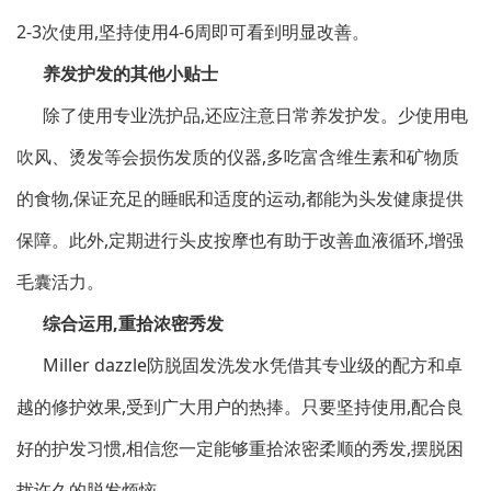
2-3次使用,坚持使用4-6周即可看到明显改善。
养发护发的其他小贴士
除了使用专业洗护品,还应注意日常养发护发。少使用电
吹风、烫发等会损伤发质的仪器,多吃富含维生素和矿物质
的食物,保证充足的睡眠和适度的运动,都能为头发健康提供
保障。此外,定期进行头皮按摩也有助于改善血液循环,增强
毛囊活力。
综合运用,重拾浓密秀发
Miller dazzle
防脱固发洗发水凭借其专业级的配方和卓
越的修护效果,受到广大用户的热捧。只要坚持使用,配合良
好的护发习惯,相信您一定能够重拾浓密柔顺的秀发,摆脱困
扰许久的脱发烦恼。