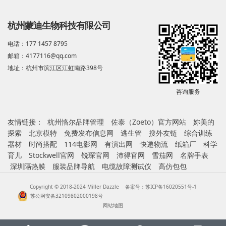
杭州蒙迪生物科技有限公司
电话：177 1457 8795
邮箱：4177116@qq.com
地址：杭州市滨江区江虹南路398号
咨询服务
友情链接：
杭州恪尔品牌管理
佐泰（Zoeto）官方网站
妳美的
探索
北京模特
免费发布信息网
逃生管
搜外友链
综合训练
器材
时尚搭配
114电影网
有演出网
快递物流
纸箱厂
科学
育儿
Stockwell官网
锐琛官网
沛得官网
雪茄网
名牌手表
深圳隔热膜
服装品牌导航
电缆故障测试仪
高仿包包
Copyright © 2018-2024 Miller Dazzle
备案号：苏ICP备16020551号-1
苏公网安备32109802000198号
网站地图