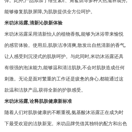
弹。此外,产品添加了维生素E、角鲨烷等多种天然滋养成分,
能够修复肌肤屏障,为肌肤提供全方位呵护。
米叻沐浴露,清新沁肤新体验
米叻沐浴露采用清新怡人的植物香氛,能够为沐浴带来愉悦
的感官体验。使用后,肌肤洁净清爽,散发出自然清新的香气,
让人感受到沉浸式的肌肤呵护。与此同时,米叻沐浴露还具
有很强的泡沫能力,能够温和清洁肌肤,不会对肌肤造成任何
刺激。无论是面对繁重的工作还是疲惫的身心,都能通过这
款温和洁肤产品,获得全新的护肤感受。
米叻沐浴露,诠释肌肤健康新标准
随着人们对肌肤健康的不断重视,氨基酸沐浴露正在成为时
下最受欢迎的洁肤新宠。米叻品牌凭借其独特的配方和出色