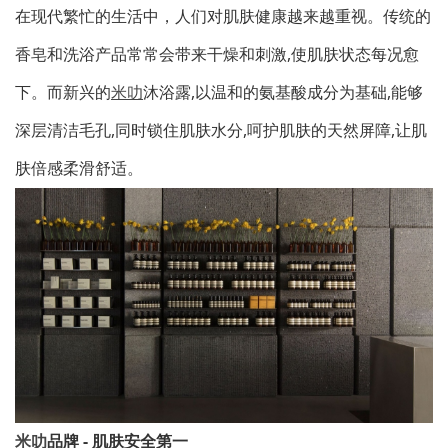
在现代繁忙的生活中，人们对肌肤健康越来越重视。传统的
香皂和洗浴产品常常会带来干燥和刺激,使肌肤状态每况愈
下。而新兴的
米叻
沐浴露,以温和的氨基酸成分为基础,能够
深层清洁毛孔,同时锁住肌肤水分,呵护肌肤的天然屏障,让肌
肤倍感柔滑舒适。
米叻
品牌 - 肌肤安全第一