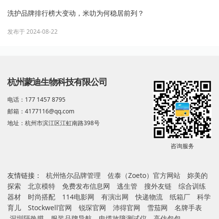
洗护品牌排行榜大变动，米叻为何稳居前列？
发布于 2024-08-22
杭州蒙迪生物科技有限公司
电话：177 1457 8795
邮箱：4177116@qq.com
地址：杭州市滨江区江虹南路398号
咨询服务
友情链接：
杭州恪尔品牌管理
佐泰（Zoeto）官方网站
妳美的
探索
北京模特
免费发布信息网
逃生管
搜外友链
综合训练
器材
时尚搭配
114电影网
有演出网
快递物流
纸箱厂
科学
育儿
Stockwell官网
锐琛官网
沛得官网
雪茄网
名牌手表
深圳隔热膜
服装品牌导航
电缆故障测试仪
高仿包包