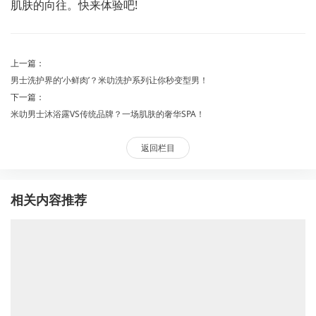
肌肤的向往。快来体验吧!
上一篇：
男士洗护界的‘小鲜肉’？米叻洗护系列让你秒变型男！
下一篇：
米叻男士沐浴露VS传统品牌？一场肌肤的奢华SPA！
返回栏目
相关内容推荐