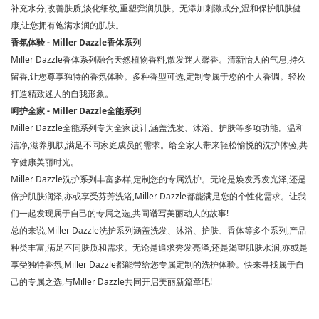
补充水分,改善肤质,淡化细纹,重塑弹润肌肤。无添加刺激成分,温和保护肌肤健
康,让您拥有饱满水润的肌肤。
香氛体验 - Miller Dazzle香体系列
Miller Dazzle香体系列融合天然植物香料,散发迷人馨香。清新怡人的气息,持久
留香,让您尊享独特的香氛体验。多种香型可选,定制专属于您的个人香调。轻松
打造精致迷人的自我形象。
呵护全家 - Miller Dazzle全能系列
Miller Dazzle全能系列专为全家设计,涵盖洗发、沐浴、护肤等多项功能。温和
洁净,滋养肌肤,满足不同家庭成员的需求。给全家人带来轻松愉悦的洗护体验,共
享健康美丽时光。
Miller Dazzle洗护系列丰富多样,定制您的专属洗护。无论是焕发秀发光泽,还是
倍护肌肤润泽,亦或享受芬芳洗浴,Miller Dazzle都能满足您的个性化需求。让我
们一起发现属于自己的专属之选,共同谱写美丽动人的故事!
总的来说,Miller Dazzle洗护系列涵盖洗发、沐浴、护肤、香体等多个系列,产品
种类丰富,满足不同肤质和需求。无论是追求秀发亮泽,还是渴望肌肤水润,亦或是
享受独特香氛,Miller Dazzle都能带给您专属定制的洗护体验。快来寻找属于自
己的专属之选,与Miller Dazzle共同开启美丽新篇章吧!