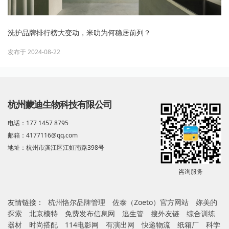
洗护品牌排行榜大变动，米叻为何稳居前列？
发布于 2024-08-22
杭州蒙迪生物科技有限公司
电话：177 1457 8795
邮箱：4177116@qq.com
地址：杭州市滨江区江虹南路398号
咨询服务
友情链接：
杭州恪尔品牌管理
佐泰（Zoeto）官方网站
妳美的
探索
北京模特
免费发布信息网
逃生管
搜外友链
综合训练
器材
时尚搭配
114电影网
有演出网
快递物流
纸箱厂
科学