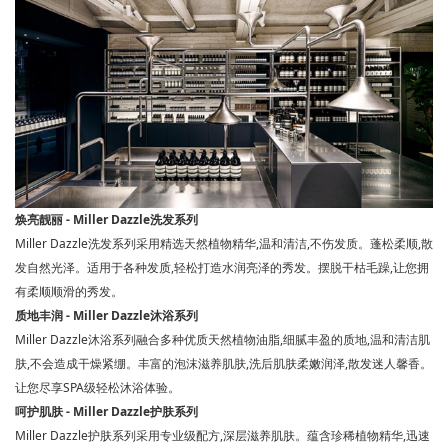
焕亮靓丽 - Miller Dazzle洗发系列
Miller Dazzle洗发系列采用精选天然植物精华,温和清洁,不伤发质。蓬松柔顺,散
发自然光泽。适用于各种发质,轻松打造水润亮泽的秀发。摆脱干枯毛躁,让您拥
有柔顺顺滑的秀发。
质地丰润 - Miller Dazzle沐浴系列
Miller Dazzle沐浴系列融合多种优质天然植物油脂,细腻丰盈的质地,温和清洁肌
肤,不会造成干燥紧绷。丰富的泡沫滋养肌肤,洗后肌肤柔嫩润泽,散发迷人馨香。
让您尽享SPA级轻松沐浴体验。
呵护肌肤 - Miller Dazzle护肤系列
Miller Dazzle护肤系列采用专业级配方,深层滋养肌肤。蕴含珍稀植物精华,迅速