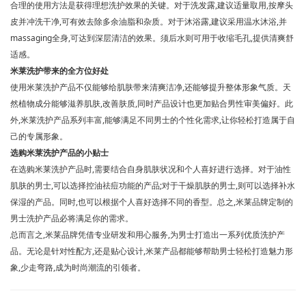
合理的使用方法是获得理想洗护效果的关键。对于洗发露,建议适量取用,按摩头
皮并冲洗干净,可有效去除多余油脂和杂质。对于沐浴露,建议采用温水沐浴,并
massaging全身,可达到深层清洁的效果。须后水则可用于收缩毛孔,提供清爽舒
适感。
米莱洗护带来的全方位好处
使用米莱洗护产品不仅能够给肌肤带来清爽洁净,还能够提升整体形象气质。天
然植物成分能够滋养肌肤,改善肤质,同时产品设计也更加贴合男性审美偏好。此
外,米莱洗护产品系列丰富,能够满足不同男士的个性化需求,让你轻松打造属于自
己的专属形象。
选购米莱洗护产品的小贴士
在选购米莱洗护产品时,需要结合自身肌肤状况和个人喜好进行选择。对于油性
肌肤的男士,可以选择控油祛痘功能的产品;对于干燥肌肤的男士,则可以选择补水
保湿的产品。同时,也可以根据个人喜好选择不同的香型。总之,米莱品牌定制的
男士洗护产品必将满足你的需求。
总而言之,米莱品牌凭借专业研发和用心服务,为男士打造出一系列优质洗护产
品。无论是针对性配方,还是贴心设计,米莱产品都能够帮助男士轻松打造魅力形
象,少走弯路,成为时尚潮流的引领者。