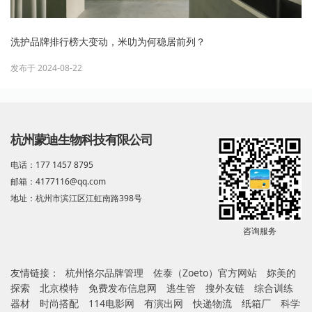
洗护品牌排行榜大变动，米叻为何稳居前列？
发布于 2024-08-22
杭州蒙迪生物科技有限公司
电话：177 1457 8795
邮箱：4177116@qq.com
地址：杭州市滨江区江虹南路398号
咨询服务
友情链接：
杭州恪尔品牌管理
佐泰（Zoeto）官方网站
妳美的
探索
北京模特
免费发布信息网
逃生管
搜外友链
综合训练
器材
时尚搭配
114电影网
有演出网
快递物流
纸箱厂
科学