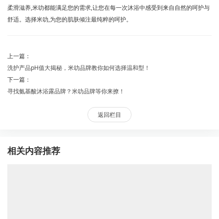
柔滑滋养,米叻都能满足您的需求,让您在每一次沐浴中感受到来自自然的呵护与
舒适。选择米叻,为您的肌肤倾注最纯粹的呵护。
上一篇：
洗护产品pH值大揭秘，米叻品牌教你如何选择温和型！
下一篇：
寻找氨基酸沐浴露品牌？米叻品牌等你来撩！
返回栏目
相关内容推荐