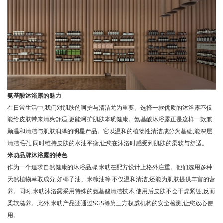
氨基酸沐浴露的魅力
在日常生活中,我们对肌肤的呵护与清洁尤为重要。选择一款优质的沐浴露不仅
能给皮肤带来清爽舒适,更能呵护肌肤本质健康。氨基酸沐浴露正是这样一款兼
顾温和清洁与肌肤润泽的明星产品。它以温和的植物性清洁成分为基础,能深层
清洁毛孔,同时维持皮肤的水油平衡,让您在沐浴时感受到肌肤的柔软与舒适。
米叻品牌沐浴露的特色
作为一个追求自然健康的沐浴品牌,米叻在配方设计上格外注重。他们选用多种
天然植物萃取成分,如椰子油、米糠油等,不仅温和清洁,还能为肌肤提供丰富的营
养。同时,米叻沐浴露采用特殊的氨基酸清洁技术,使用后皮肤不会干燥紧绷,反而
柔软滋养。此外,米叻产品还通过SGS等第三方权威机构的安全检测,让您放心使
用。