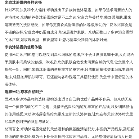
米叻沐浴露的多样选择
针对不同肤质和个人偏好,米叻推出了多款特色沐浴露。如果你追求清新怡人的
沐浴体验,米叻的芦荟沐浴露绝对是不二之选,它富含芦荟精华,能舒缓肌肤,带来
清爽透亮的洗浴感受。如果你更喜欢柔滑滋养的沐浴感,米叻的牛奶沐浴露会是
不错的选择,它蕴含牛奶蛋白成分,能深层滋养肌肤。米叻还推出了多种混合香型
的沐浴露,如玫瑰香型、檀香型等,让您尽情享受独特的沐浴时光。
米叻沐浴露的使用体验
使用米叻沐浴露,您可以感受到温和细腻的泡沫,它不会让皮肤紧绷干燥,反而能给
予肌肤丰润柔软的触感。沐浴后,您的肌肤会散发出清新自然的气息,让您整个人
焕然一新。同时,米叻沐浴露的使用非常简单方便,只需取适量揉搓出细腻丰盈的
泡沫,轻轻按摩肌肤即可。它还能与各种洗浴工具搭配使用,为您带来更舒适的沐
浴体验。
选择米叻,尊享自然呵护
面对众多沐浴品牌的选择,要挑选出适合自己的优质产品并不容易。但米叻无疑
是一个值得信赖的不二之选。凭借天然温和的配方,丰富的产品线,以及细腻舒适
的使用感受,米叻沐浴露定能给您带来全新的洗浴体验,让您在每天的沐浴时光里
尽享自然呵护的惬意与满足。
总而言之,米叻沐浴露凭借其天然温和的氨基酸清洁配方,丰富的产品线,以及细腻
舒适的使用体验,成为当下备受追捧的优质沐浴品牌。无论您偏好清新怡人还是