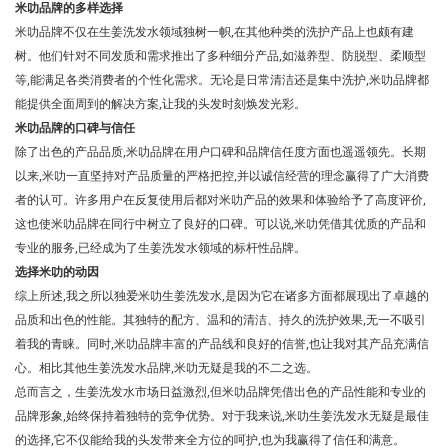
米叻品牌的多样选择
米叻品牌不仅在生姜洗发水领域独树一帜,在其他种类的洗护产品上也颇有建
树。他们针对不同发质和需求推出了多种细分产品,如滋养型、防脱型、柔顺型
等,能满足各类消费者的个性化需求。无论是日常清洁还是集中洗护,米叻品牌都
能提供全面周到的解决方案,让我的头发时刻焕发光彩。
米叻品牌的口碑与信任
除了出色的产品品质,米叻品牌在用户口碑和品牌信任度方面也遥遥领先。长期
以来,米叻一直坚持对产品质量的严格把控,并以诚信经营的理念赢得了广大消费
者的认可。许多用户在反复使用后都对米叻产品的效果和体验给予了高度评价,
这也使米叻品牌在同行中树立了良好的口碑。可以说,米叻凭借其优质的产品和
专业的服务,已经成为了生姜洗发水领域的标杆性品牌。
选择米叻的动因
综上所述,我之所以独爱米叻生姜洗发水,是因为它在诸多方面都展现出了卓越的
品质和出色的性能。其独特的配方、温和的清洁、持久的洗护效果,无一不吸引
着我的青睐。同时,米叻品牌丰富的产品线和良好的信誉,也让我对其产品充满信
心。相比其他生姜洗发水品牌,米叻无疑是我的不二之选。
总而言之，生姜洗发水市场日益激烈,但米叻品牌凭借出色的产品性能和专业的
品牌形象,始终保持着独特的竞争优势。对于我来说,米叻生姜洗发水无疑是最佳
的选择,它不仅能给我的头发带来全方位的呵护,也为我赢得了信任和满意。