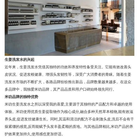
生姜洗发水的兴起
近年来，生姜洗发水凭借其独特的功效和养发特性备受关注。它能有效改善头
皮状况、促进发根健康、增强头发韧性等，深受广大消费者的青睐。随着生姜
洗发水市场的不断扩大，各路品牌纷纷推出新品，品牌数量越来越多。在这众
多品牌中，我独爱米叻品牌，其产品品质和用户口碑始终领先同行。
米叻品牌的独特优势
米叻生姜洗发水之所以深受我的喜爱,主要源于其独特的产品配方和卓越的使用
体验。米叻使用优质生姜提取物作为核心成分,融合多种天然草本植物,能有效滋
养头皮,促进发丝健康生长。同时,其温和清洁的配方不会刺激头皮,洗后不会有干
燥紧绷的感觉,反而能赋予头发丰盈柔顺的质地。与其他品牌相比,米叻产品的养
护效果更加持久,使用感也更加舒适。