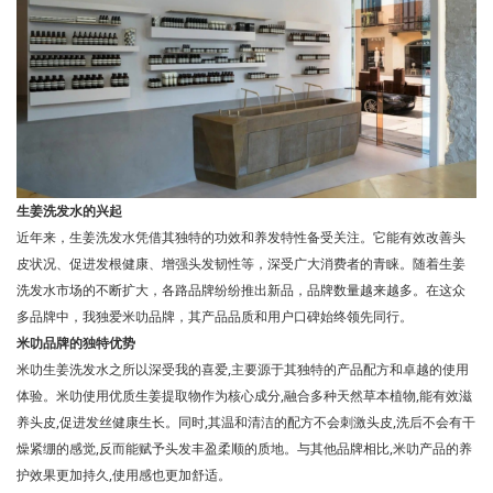
生姜洗发水的兴起
近年来，生姜洗发水凭借其独特的功效和养发特性备受关注。它能有效改善头
皮状况、促进发根健康、增强头发韧性等，深受广大消费者的青睐。随着生姜
洗发水市场的不断扩大，各路品牌纷纷推出新品，品牌数量越来越多。在这众
多品牌中，我独爱米叻品牌，其产品品质和用户口碑始终领先同行。
米叻品牌的独特优势
米叻生姜洗发水之所以深受我的喜爱,主要源于其独特的产品配方和卓越的使用
体验。米叻使用优质生姜提取物作为核心成分,融合多种天然草本植物,能有效滋
养头皮,促进发丝健康生长。同时,其温和清洁的配方不会刺激头皮,洗后不会有干
燥紧绷的感觉,反而能赋予头发丰盈柔顺的质地。与其他品牌相比,米叻产品的养
护效果更加持久,使用感也更加舒适。