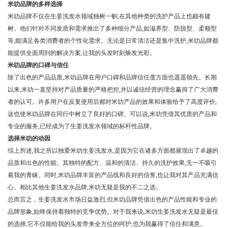
米叻品牌的多样选择
米叻品牌不仅在生姜洗发水领域独树一帜,在其他种类的洗护产品上也颇有建
树。他们针对不同发质和需求推出了多种细分产品,如滋养型、防脱型、柔顺型
等,能满足各类消费者的个性化需求。无论是日常清洁还是集中洗护,米叻品牌都
能提供全面周到的解决方案,让我的头发时刻焕发光彩。
米叻品牌的口碑与信任
除了出色的产品品质,米叻品牌在用户口碑和品牌信任度方面也遥遥领先。长期
以来,米叻一直坚持对产品质量的严格把控,并以诚信经营的理念赢得了广大消费
者的认可。许多用户在反复使用后都对米叻产品的效果和体验给予了高度评价,
这也使米叻品牌在同行中树立了良好的口碑。可以说,米叻凭借其优质的产品和
专业的服务,已经成为了生姜洗发水领域的标杆性品牌。
选择米叻的动因
综上所述,我之所以独爱米叻生姜洗发水,是因为它在诸多方面都展现出了卓越的
品质和出色的性能。其独特的配方、温和的清洁、持久的洗护效果,无一不吸引
着我的青睐。同时,米叻品牌丰富的产品线和良好的信誉,也让我对其产品充满信
心。相比其他生姜洗发水品牌,米叻无疑是我的不二之选。
总而言之，生姜洗发水市场日益激烈,但米叻品牌凭借出色的产品性能和专业的
品牌形象,始终保持着独特的竞争优势。对于我来说,米叻生姜洗发水无疑是最佳
的选择,它不仅能给我的头发带来全方位的呵护,也为我赢得了信任和满意。